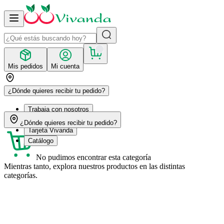
Mis pedidos
Mi cuenta
¿Dónde quieres recibir tu pedido?
Trabaja con nosotros
Recetas
¿Dónde quieres recibir tu pedido?
Tarjeta Vivanda
Catálogo
No pudimos encontrar esta categoría
Mientras tanto, explora nuestros productos en las distintas
categorías.