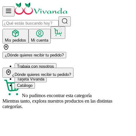
Mis pedidos
Mi cuenta
¿Dónde quieres recibir tu pedido?
Trabaja con nosotros
Recetas
¿Dónde quieres recibir tu pedido?
Tarjeta Vivanda
Catálogo
No pudimos encontrar esta categoría
Mientras tanto, explora nuestros productos en las distintas
categorías.