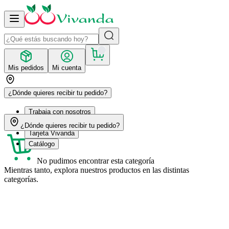
Mis pedidos
Mi cuenta
¿Dónde quieres recibir tu pedido?
Trabaja con nosotros
Recetas
¿Dónde quieres recibir tu pedido?
Tarjeta Vivanda
Catálogo
No pudimos encontrar esta categoría
Mientras tanto, explora nuestros productos en las distintas
categorías.