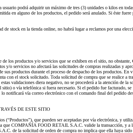
a usuario podrá adquirir un máximo de tres (3) unidades o kilos en tod
itida en alguno de los productos, el pedido será anulado. Si éste fuere 
ad de stock en la tienda online, no habrá lugar a reclamos por una elecc
e de los productos y/o servicios que se exhiben en el sitio, no obstant
s y/o servicios no afectará las solicitudes de compras realizadas y a
 sus productos durante el proceso de despacho de los productos. En vir
a con el stock solicitado. Toda solicitud de compra que se realice a t
estas validaciones diera negativo, no se procederá a la atención de la s
sitio) o vía telefónica si fuera necesario. Si el pedido fue facturado, se i
lo notificará vía correo electrónico con el comando final del pedido d
RAVÉS DE ESTE SITIO
icios (“Productos”), que pueden ser aceptadas por vía electrónica, y util
a, a que COMPAÑÍA FOOD RETAIL S.A.C. valide la transacción, y a la 
 la solicitud de orden de compra no implica que ella haya sido acep