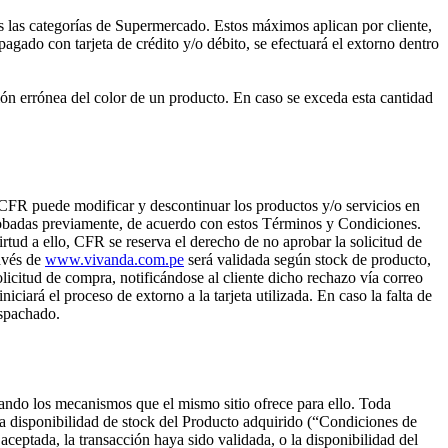
as las categorías de Supermercado. Estos máximos aplican por cliente,
pagado con tarjeta de crédito y/o débito, se efectuará el extorno dentro
ión errónea del color de un producto. En caso se exceda esta cantidad
e, CFR puede modificar y descontinuar los productos y/o servicios en
probadas previamente, de acuerdo con estos Términos y Condiciones.
tud a ello, CFR se reserva el derecho de no aprobar la solicitud de
ravés de
www.vivanda.com.pe
será validada según stock de producto,
olicitud de compra, notificándose al cliente dicho rechazo vía correo
niciará el proceso de extorno a la tarjeta utilizada. En caso la falta de
espachado.
izando los mecanismos que el mismo sitio ofrece para ello. Toda
disponibilidad de stock del Producto adquirido (“Condiciones de
tada, la transacción haya sido validada, o la disponibilidad del