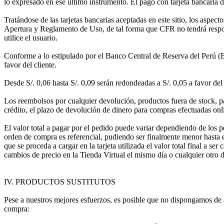
lo expresado en ese último instrumento. El pago con tarjeta bancaria de
Tratándose de las tarjetas bancarias aceptadas en este sitio, los aspect
Apertura y Reglamento de Uso, de tal forma que CFR no tendrá respon
utilice el usuario.
Conforme a lo estipulado por el Banco Central de Reserva del Perú (B
favor del cliente.
Desde S/. 0,06 hasta S/. 0,09 serán redondeadas a S/. 0,05 a favor del 
Los reembolsos por cualquier devolución, productos fuera de stock, pag
crédito, el plazo de devolución de dinero para compras efectuadas onlin
El valor total a pagar por el pedido puede variar dependiendo de los p
orden de compra es referencial, pudiendo ser finalmente menor hasta 
que se proceda a cargar en la tarjeta utilizada el valor total final a
cambios de precio en la Tienda Virtual el mismo día o cualquier otro 
IV. PRODUCTOS SUSTITUTOS
Pese a nuestros mejores esfuerzos, es posible que no dispongamos de alg
compra: