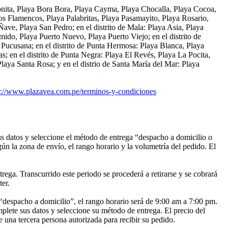
 Bonita, Playa Bora Bora, Playa Cayma, Playa Chocalla, Playa Cocoa,
s Flamencos, Playa Palabritas, Playa Pasamayito, Playa Rosario,
Ñave, Playa San Pedro; en el distrito de Mala: Playa Asia, Playa
ido, Playa Puerto Nuevo, Playa Puerto Viejo; en el distrito de
Pucusana; en el distrito de Punta Hermosa: Playa Blanca, Playa
s; en el distrito de Punta Negra: Playa El Revés, Playa La Pocita,
laya Santa Rosa; y en el distrio de Santa María del Mar: Playa
s://www.plazavea.com.pe/terminos-y-condiciones
s datos y seleccione el método de entrega “despacho a domicilio o
gún la zona de envío, el rango horario y la volumetría del pedido. El
rega. Transcurrido este periodo se procederá a retirarse y se cobrará
ter.
“despacho a domicilio”, el rango horario será de 9:00 am a 7:00 pm.
omplete sus datos y seleccione su método de entrega. El precio del
e una tercera persona autorizada para recibir su pedido.