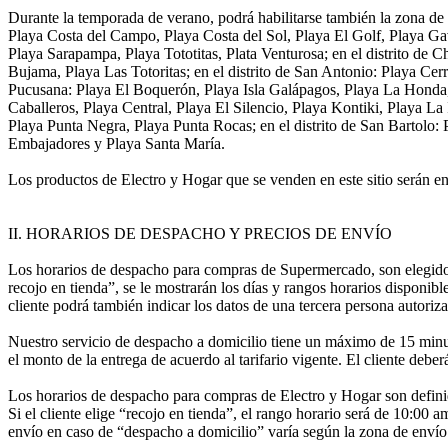
Durante la temporada de verano, podrá habilitarse también la zona de 
Playa Costa del Campo, Playa Costa del Sol, Playa El Golf, Playa Ga
Playa Sarapampa, Playa Tototitas, Plata Venturosa; en el distrito de C
Bujama, Playa Las Totoritas; en el distrito de San Antonio: Playa Ce
Pucusana: Playa El Boquerón, Playa Isla Galápagos, Playa La Honda, 
Caballeros, Playa Central, Playa El Silencio, Playa Kontiki, Playa La 
Playa Punta Negra, Playa Punta Rocas; en el distrito de San Bartolo:
Embajadores y Playa Santa María.
Los productos de Electro y Hogar que se venden en este sitio serán en
II. HORARIOS DE DESPACHO Y PRECIOS DE ENVÍO
Los horarios de despacho para compras de Supermercado, son elegidos
recojo en tienda”, se le mostrarán los días y rangos horarios disponibl
cliente podrá también indicar los datos de una tercera persona autoriza
Nuestro servicio de despacho a domicilio tiene un máximo de 15 minutos
el monto de la entrega de acuerdo al tarifario vigente. El cliente debe
Los horarios de despacho para compras de Electro y Hogar son definid
Si el cliente elige “recojo en tienda”, el rango horario será de 10:00 
envío en caso de “despacho a domicilio” varía según la zona de envío y