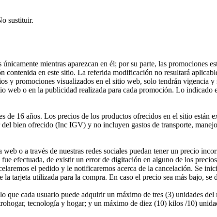
 sustituir.
es únicamente mientras aparezcan en él; por su parte, las promociones es
ontenida en este sitio. La referida modificación no resultará aplicable 
s y promociones visualizados en el sitio web, solo tendrán vigencia y s
tio web o en la publicidad realizada para cada promoción. Lo indicado e
es de 16 años. Los precios de los productos ofrecidos en el sitio están 
 del bien ofrecido (Inc IGV) y no incluyen gastos de transporte, manejo
web o a través de nuestras redes sociales puedan tener un precio incorre
ue efectuada, de existir un error de digitación en alguno de los precios
laremos el pedido y le notificaremos acerca de la cancelación. Se inicia
la tarjeta utilizada para la compra. En caso el precio sea más bajo, se 
lo que cada usuario puede adquirir un máximo de tres (3) unidades del m
rohogar, tecnología y hogar; y un máximo de diez (10) kilos /10) unidad