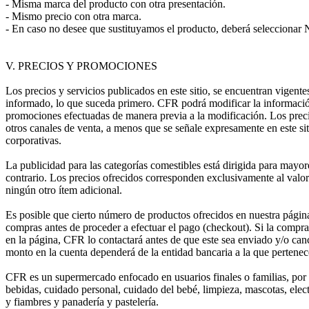
- Misma marca del producto con otra presentación.
- Mismo precio con otra marca.
- En caso no desee que sustituyamos el producto, deberá seleccionar No
V. PRECIOS Y PROMOCIONES
Los precios y servicios publicados en este sitio, se encuentran vigent
informado, lo que suceda primero. CFR podrá modificar la información c
promociones efectuadas de manera previa a la modificación. Los precio
otros canales de venta, a menos que se señale expresamente en este si
corporativas.
La publicidad para las categorías comestibles está dirigida para mayor
contrario. Los precios ofrecidos corresponden exclusivamente al valor
ningún otro ítem adicional.
Es posible que cierto número de productos ofrecidos en nuestra página 
compras antes de proceder a efectuar el pago (checkout). Si la compra f
en la página, CFR lo contactará antes de que este sea enviado y/o cance
monto en la cuenta dependerá de la entidad bancaria a la que pertenece 
CFR es un supermercado enfocado en usuarios finales o familias, por 
bebidas, cuidado personal, cuidado del bebé, limpieza, mascotas, elect
y fiambres y panadería y pastelería.