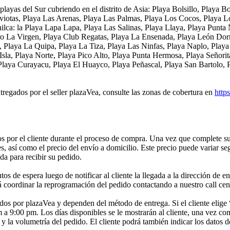
playas del Sur cubriendo en el distrito de Asia: Playa Bolsillo, Playa
viotas, Playa Las Arenas, Playa Las Palmas, Playa Los Cocos, Playa Lo
hilca: la Playa Lapa Lapa, Playa Las Salinas, Playa Llaya, Playa Punta 
rro La Virgen, Playa Club Regatas, Playa La Ensenada, Playa León Dorm
Playa La Quipa, Playa La Tiza, Playa Las Ninfas, Playa Naplo, Playa 
Isla, Playa Norte, Playa Pico Alto, Playa Punta Hermosa, Playa Señorita
 Playa Curayacu, Playa El Huayco, Playa Peñascal, Playa San Bartolo, P
tregados por el seller plazaVea, consulte las zonas de cobertura en
http
 por el cliente durante el proceso de compra. Una vez que complete su
es, así como el precio del envío a domicilio. Este precio puede variar se
da para recibir su pedido.
 de espera luego de notificar al cliente la llegada a la dirección de ent
rá coordinar la reprogramación del pedido contactando a nuestro call cen
os por plazaVea y dependen del método de entrega. Si el cliente elige 
am a 9:00 pm. Los días disponibles se le mostrarán al cliente, una vez c
 la volumetría del pedido. El cliente podrá también indicar los datos d