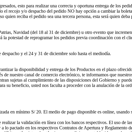
ngresados, esto para realizar una correcta y oportuna entrega de los pedi
 el recojo y/o despacho del pedido NO hay opción a cambiar la boleta p
o quien reciba el pedido sea una tercera persona, esta será quien deba
rias, Navidad (del 18 al 31 de diciembre) u otro evento que incremente 
á la potestad de reprogramar los pedidos previa coordinación con el clie
 despacho y el 24 y 31 de diciembre solo hasta el mediodía.
la disponibilidad y entrega de los Productos en el plazo ofrecido; 
 de nuestro canal de comercio electrónico, te informamos que nuestros
ntran sujetas al cumplimiento de las disposiciones del Gobierno y pue
para su beneficio, usted nos faculta a proceder con la anulación de la 
zada en mínimo S/ 20. El medio de pago disponible es online, usando su
ealizar la validación en línea con los bancos respectivos. El uso de las 
 a lo pactado en los respectivos Contratos de Apertura y Reglamento d