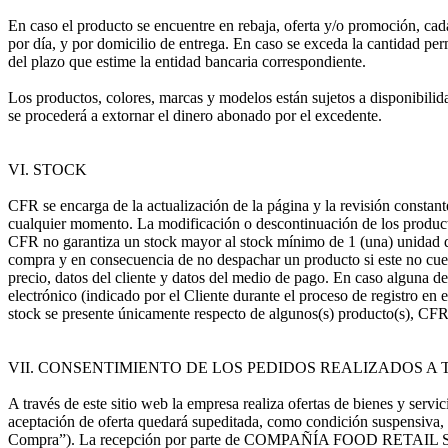
En caso el producto se encuentre en rebaja, oferta y/o promoción, cad
por día, y por domicilio de entrega. En caso se exceda la cantidad perm
del plazo que estime la entidad bancaria correspondiente.
Los productos, colores, marcas y modelos están sujetos a disponibilid
se procederá a extornar el dinero abonado por el excedente.
VI. STOCK
CFR se encarga de la actualización de la página y la revisión constant
cualquier momento. La modificación o descontinuación de los producto
CFR no garantiza un stock mayor al stock mínimo de 1 (una) unidad de
compra y en consecuencia de no despachar un producto si este no cuent
precio, datos del cliente y datos del medio de pago. En caso alguna de 
electrónico (indicado por el Cliente durante el proceso de registro en el 
stock se presente únicamente respecto de algunos(s) producto(s), CFR 
VII. CONSENTIMIENTO DE LOS PEDIDOS REALIZADOS A T
A través de este sitio web la empresa realiza ofertas de bienes y serv
aceptación de oferta quedará supeditada, como condición suspensiv
Compra”). La recepción por parte de COMPAÑÍA FOOD RETAIL S.A.C. de