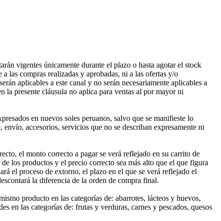
tarán vigentes únicamente durante el plazo o hasta agotar el stock
a las compras realizadas y aprobadas, ni a las ofertas y/o
erán aplicables a este canal y no serán necesariamente aplicables a
n la presente cláusula no aplica para ventas al por mayor ni
expresados en nuevos soles peruanos, salvo que se manifieste lo
, envío, accesorios, servicios que no se describan expresamente ni
cto, el monto correcto a pagar se verá reflejado en su carrito de
 de los productos y el precio correcto sea más alto que el que figura
rá el proceso de extorno, el plazo en el que se verá reflejado el
descontará la diferencia de la orden de compra final.
ismo producto en las categorías de: abarrotes, lácteos y huevos,
es en las categorías de: frutas y verduras, carnes y pescados, quesos