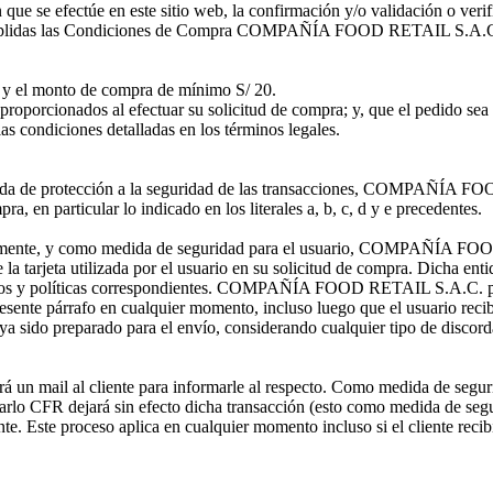
n que se efectúe en este sitio web, la confirmación y/o validación 
r cumplidas las Condiciones de Compra COMPAÑÍA FOOD RETAIL S.A.C. v
o y el monto de compra de mínimo S/ 20.
los proporcionados al efectuar su solicitud de compra; y, que el pedido 
as condiciones detalladas en los términos legales.
edida de protección a la seguridad de las transacciones, COMPAÑÍA F
 en particular lo indicado en los literales a, b, c, d y e precedentes.
viamente, y como medida de seguridad para el usuario, COMPAÑÍA FOO
a tarjeta utilizada por el usuario en su solicitud de compra. Dicha enti
entos y políticas correspondientes. COMPAÑÍA FOOD RETAIL S.A.C. podr
resente párrafo en cualquier momento, incluso luego que el usuario rec
a sido preparado para el envío, considerando cualquier tipo de discordan
á un mail al cliente para informarle al respecto. Como medida de segur
bicarlo CFR dejará sin efecto dicha transacción (esto como medida de seg
iente. Este proceso aplica en cualquier momento incluso si el cliente re