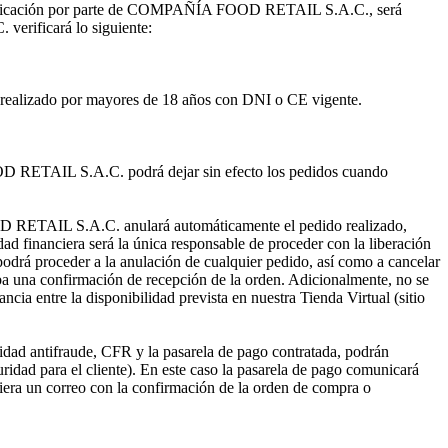
o verificación por parte de COMPAÑÍA FOOD RETAIL S.A.C., será
erificará lo siguiente:
sea realizado por mayores de 18 años con DNI o CE vigente.
OOD RETAIL S.A.C. podrá dejar sin efecto los pedidos cuando
D RETAIL S.A.C. anulará automáticamente el pedido realizado,
dad financiera será la única responsable de proceder con la liberación
á proceder a la anulación de cualquier pedido, así como a cancelar
iba una confirmación de recepción de la orden. Adicionalmente, no se
cia entre la disponibilidad prevista en nuestra Tienda Virtual (sitio
idad antifraude, CFR y la pasarela de pago contratada, podrán
uridad para el cliente). En este caso la pasarela de pago comunicará
cibiera un correo con la confirmación de la orden de compra o