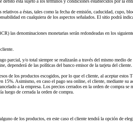
 débito está sujeto a los términos y condiciones establecidos por la enti
os relativos a éstas, tales como la fecha de emisión, caducidad, cupo, blo
sabilidad en cualquiera de los aspectos señalados. El sitio podrá ind
CR) las denominaciones monetarias serán redondeadas en los siguientes
cliente.
o parcial, y/o total siempre se realizarán a través del mismo medio de p
e, dependerá de las políticas del banco emisor de la tarjeta del cliente.
esos de los productos escogidos, por lo que el cliente, al aceptar estos
en 15%. Asimismo, en caso el pago sea online, el cliente, mediante su 
 ser cancelado a la empresa. Los precios cerrados en la orden de compra 
día luego de cerrada la orden de compra.
uno de los productos, en este caso el cliente tendrá la opción de elegir