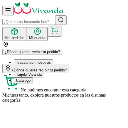
Mis pedidos
Mi cuenta
¿Dónde quieres recibir tu pedido?
Trabaja con nosotros
Recetas
¿Dónde quieres recibir tu pedido?
Tarjeta Vivanda
Catálogo
No pudimos encontrar esta categoría
Mientras tanto, explora nuestros productos en las distintas
categorías.