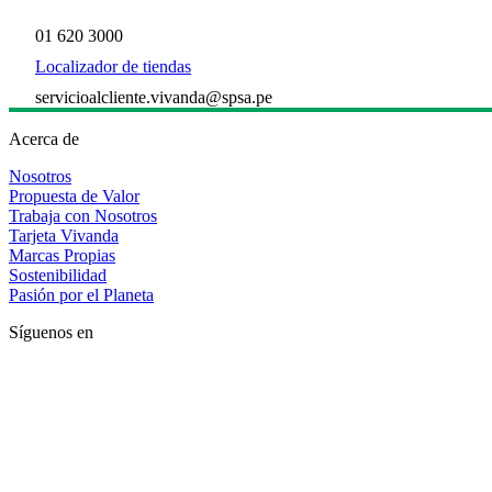
01 620 3000
Localizador de tiendas
servicioalcliente.vivanda@spsa.pe
Acerca de
Nosotros
Propuesta de Valor
Trabaja con Nosotros
Tarjeta Vivanda
Marcas Propias
Sostenibilidad
Pasión por el Planeta
Síguenos en