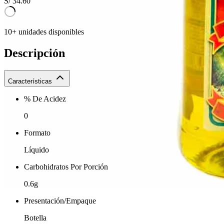
S/
34.60
10+ unidades disponibles
Descripción
Características
% De Acidez
0
Formato
Líquido
Carbohidratos Por Porción
0.6g
Presentación/Empaque
Botella