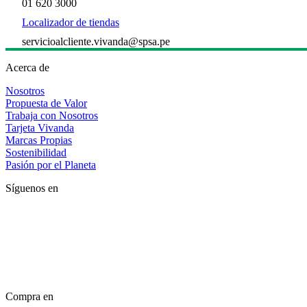
01 620 3000
Localizador de tiendas
servicioalcliente.vivanda@spsa.pe
Acerca de
Nosotros
Propuesta de Valor
Trabaja con Nosotros
Tarjeta Vivanda
Marcas Propias
Sostenibilidad
Pasión por el Planeta
Síguenos en
Compra en