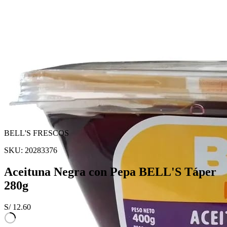
BELL'S FRESCOS
SKU:
20283376
Aceituna Negra con Pepa BELL'S Táper
280g
S/
12.60