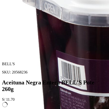
BELL'S
SKU:
20568236
Aceituna Negra Entera BELL'S Pote
260g
S/
11.70