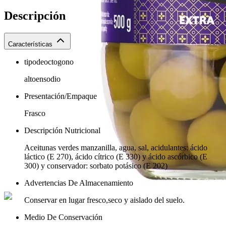
Descripción
Características
tipodeoctogono
altoensodio
Presentación/Empaque
Frasco
Descripción Nutricional
Aceitunas verdes manzanilla, agua, sal, acidulantes: ácido
láctico (E 270), ácido cítrico (E 330) y ácido ascórbico (E
300) y conservador: sorbato potásico (E 202)
Advertencias De Almacenamiento
Conservar en lugar fresco,seco y aislado del suelo.
Medio De Conservación