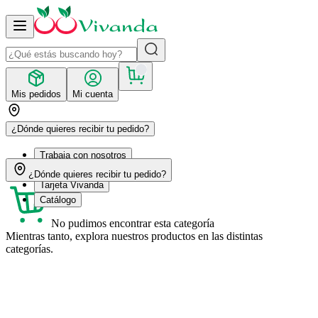
Mis pedidos
Mi cuenta
¿Dónde quieres recibir tu pedido?
Trabaja con nosotros
Recetas
¿Dónde quieres recibir tu pedido?
Tarjeta Vivanda
Catálogo
No pudimos encontrar esta categoría
Mientras tanto, explora nuestros productos en las distintas
categorías.