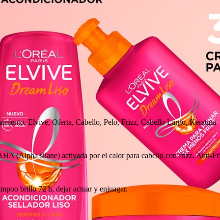
miento, Elvive, Oferta, Cabello, Pelo, Frizz, Cabello Largo, Keratina
A (Alpha silane) activada por el calor para cabello con frizz. Anti-
mpoo brillo 72 h, dejar actuar y enjuagar.