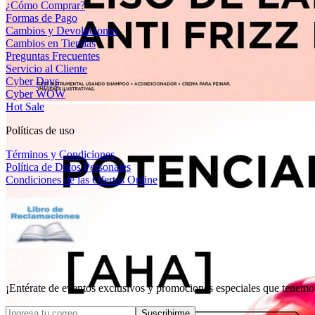
¿Cómo Comprar?
Formas de Pago
Cambios y Devoluciones
Cambios en Tiendas
Preguntas Frecuentes
Servicio al Cliente
Cyber Days
Cyber WOW
Hot Sale
Políticas de uso
Términos y Condiciones
Política de Datos Personales
Condiciones de las Ofertas Online
¡Entérate de eventos exclusivos y promociones especiales que tenemos
Suscribirme