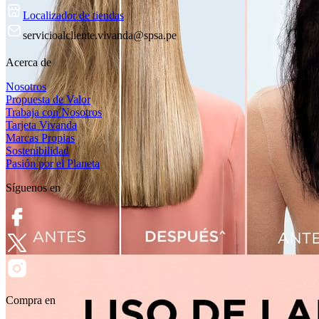
Localizador de tiendas
servicioalcliente.vivanda@spsa.pe
Acerca de
Nosotros
Propuesta de Valor
Trabaja con Nosotros
Tarjeta Vivanda
Marcas Propias
Sostenibilidad
Pasión por el Planeta
Síguenos en
Compra en