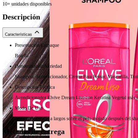
10+ unidades disponibles
Descripción
Características
Presentación/Empaque
Botella
Denominación/Variedad
Shampoo, Acondicionador, Crema Para Peinar, Mascarilla, Trata
Descripción Técnica
Acondicionador Elvive Dream Liso con Keratina Vegetal más AH
Modo De Uso
Aplicar de puntas a largos sobre el pelo mojado después del sha
Métodos de entrega