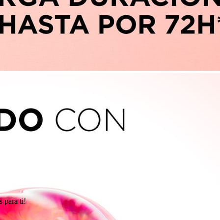
 para ti!