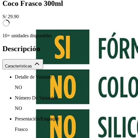
Coco Frasco 300ml
S/
29.90
10+ unidades disponibles
Descripción
Características
Detalle de Variante
NO
Número De Variantes
NO
Presentación/Empaque
Frasco