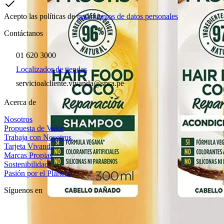
Acepto las políticas de
tratamientos de datos personales
Contáctanos
01 620 3000
Localizador de tiendas
servicioalcliente.vivanda@spsa.pe
Acerca de
Nosotros
Propuesta de Valor
Trabaja con Nosotros
Tarjeta Vivanda
Marcas Propias
Sostenibilidad
Pasión por el Planeta
Síguenos en