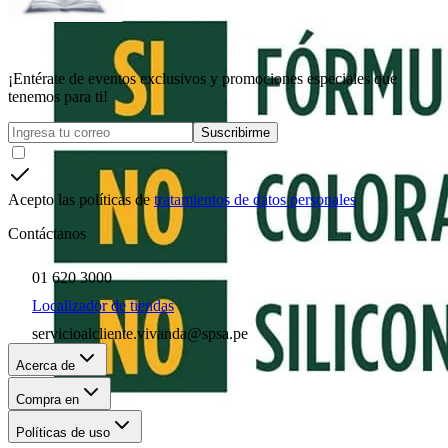
¡Entérate de eventos exclusivos y promociones especiales que
tenemos para ti!
Suscribirme
Acepto las políticas de
tratamientos de datos personales
Contáctanos
01 620 3000
Localizador de tiendas
servicioalcliente.vivanda@spsa.pe
Acerca de
Compra en
Políticas de uso