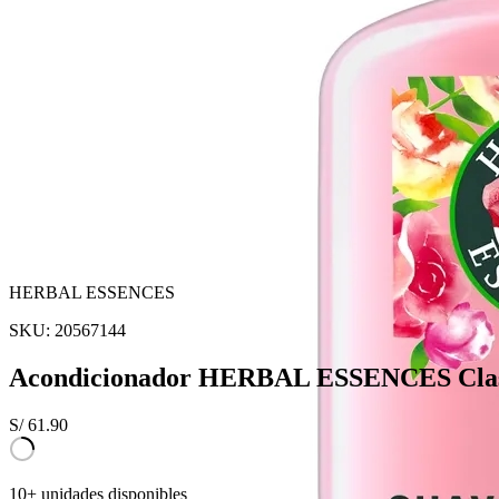
HERBAL ESSENCES
SKU:
20567144
Acondicionador HERBAL ESSENCES Class
S/
61.90
10+ unidades disponibles