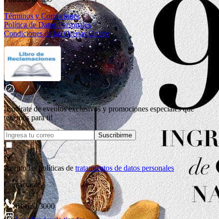
Términos y Condiciones
Política de Datos Personales
Condiciones de las Ofertas Online
¡Entérate de eventos exclusivos y promociones especiales que
tenemos para ti!
Suscribirme
Acepto las políticas de
tratamientos de datos personales
Contáctanos
01 620 3000