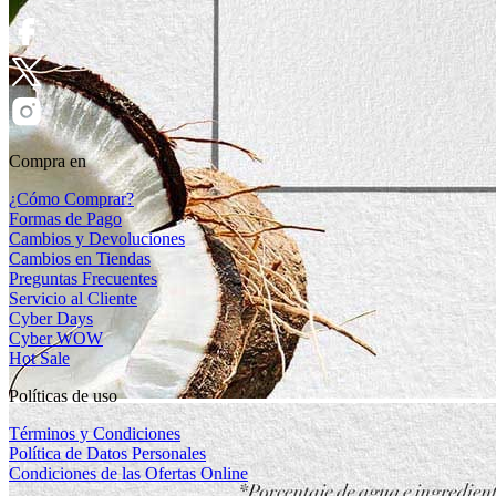
Compra en
¿Cómo Comprar?
Formas de Pago
Cambios y Devoluciones
Cambios en Tiendas
Preguntas Frecuentes
Servicio al Cliente
Cyber Days
Cyber WOW
Hot Sale
Políticas de uso
Términos y Condiciones
Política de Datos Personales
Condiciones de las Ofertas Online