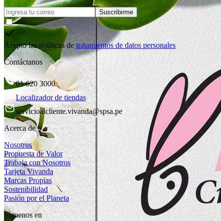
Suscribirme
Acepto las políticas de
tratamientos de datos personales
Contáctanos
01 620 3000
Localizador de tiendas
servicioalcliente.vivanda@spsa.pe
Acerca de
Nosotros
Propuesta de Valor
Trabaja con Nosotros
Tarjeta Vivanda
Marcas Propias
Sostenibilidad
Pasión por el Planeta
Síguenos en