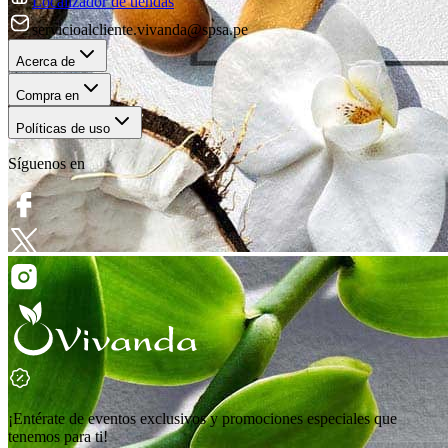
Localizador de tiendas
servicioalcliente.vivanda@spsa.pe
Acerca de
Compra en
Políticas de uso
Síguenos en
¡Entérate de eventos exclusivos y promociones especiales que
tenemos para ti!