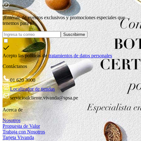
¡Entérate de eventos exclusivos y promociones especiales que
tenemos para ti!
Suscribirme
Acepto las políticas de
tratamientos de datos personales
Contáctanos
01 620 3000
Localizador de tiendas
servicioalcliente.vivanda@spsa.pe
Acerca de
Nosotros
Propuesta de Valor
Trabaja con Nosotros
Tarjeta Vivanda