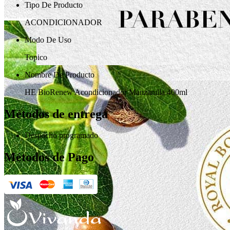
Tipo De Producto
ACONDICIONADOR
Modo De Uso
Topico
Nombre De Producto
HE BioRenew Acondicionador Manzanilla 400ml
Métodos de entrega
Despacho programado
Métodos de Pago