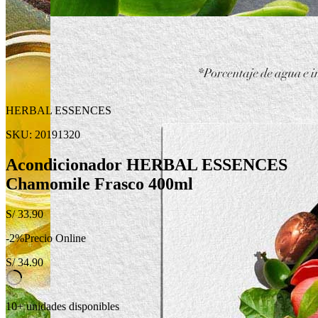
HERBAL ESSENCES
SKU:
20191320
Acondicionador HERBAL ESSENCES
Chamomile Frasco 400ml
S/
33.90
-
2
%
Precio Online
S/
34.90
10+ unidades disponibles