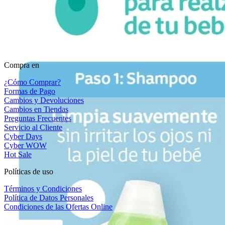
Compra en
¿Cómo Comprar?
Formas de Pago
Cambios y Devoluciones
Cambios en Tiendas
Preguntas Frecuentes
Servicio al Cliente
Cyber Days
Cyber WOW
Hot Sale
Políticas de uso
Términos y Condiciones
Política de Datos Personales
Condiciones de las Ofertas Online