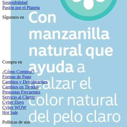
Sostenibilidad
Pasión por el Planeta
Síguenos en
Compra en
¿Cómo Comprar?
Formas de Pago
Cambios y Devoluciones
Cambios en Tiendas
Preguntas Frecuentes
Servicio al Cliente
Cyber Days
Cyber WOW
Hot Sale
Políticas de uso