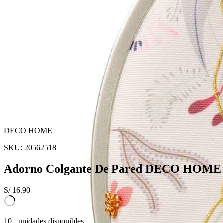
DECO HOME
SKU:
20562518
Adorno Colgante De Pared DECO HOME S
S/
16.90
10+ unidades disponibles