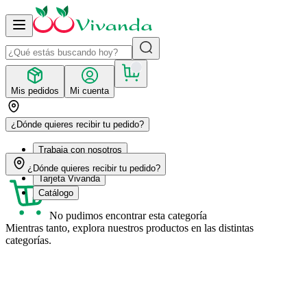
Mis pedidos
Mi cuenta
¿Dónde quieres recibir tu pedido?
Trabaja con nosotros
Recetas
¿Dónde quieres recibir tu pedido?
Tarjeta Vivanda
Catálogo
No pudimos encontrar esta categoría
Mientras tanto, explora nuestros productos en las distintas
categorías.