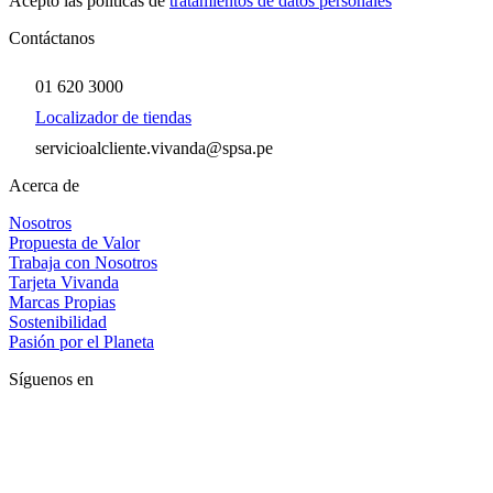
Acepto las políticas de
tratamientos de datos personales
Contáctanos
01 620 3000
Localizador de tiendas
servicioalcliente.vivanda@spsa.pe
Acerca de
Nosotros
Propuesta de Valor
Trabaja con Nosotros
Tarjeta Vivanda
Marcas Propias
Sostenibilidad
Pasión por el Planeta
Síguenos en