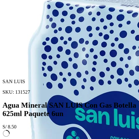
SAN LUIS
SKU:
131527
Agua Mineral SAN LUIS Con Gas Botella
625ml Paquete 6un
S/
8.50