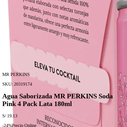
MR PERKINS
SKU:
20319174
Agua Saborizada MR PERKINS Soda
Pink 4 Pack Lata 180ml
S/
19.13
-
24
%
Precio Online