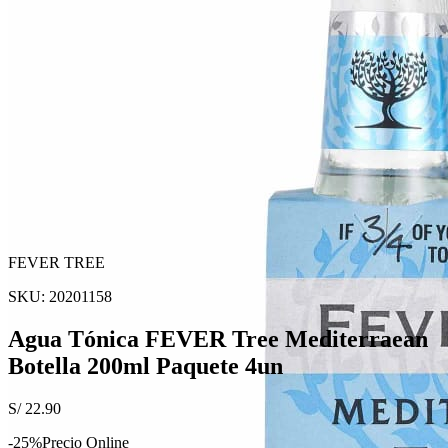
FEVER TREE
SKU:
20201158
Agua Tónica FEVER Tree Mediterraean
Botella 200ml Paquete 4un
S/
22.90
-
25
%
Precio Online