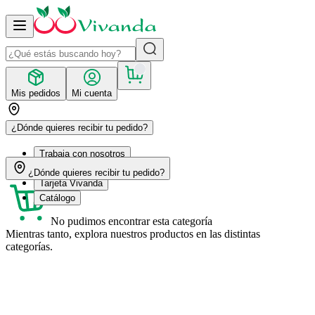
Mis pedidos
Mi cuenta
¿Dónde quieres recibir tu pedido?
Trabaja con nosotros
Recetas
¿Dónde quieres recibir tu pedido?
Tarjeta Vivanda
Catálogo
No pudimos encontrar esta categoría
Mientras tanto, explora nuestros productos en las distintas
categorías.