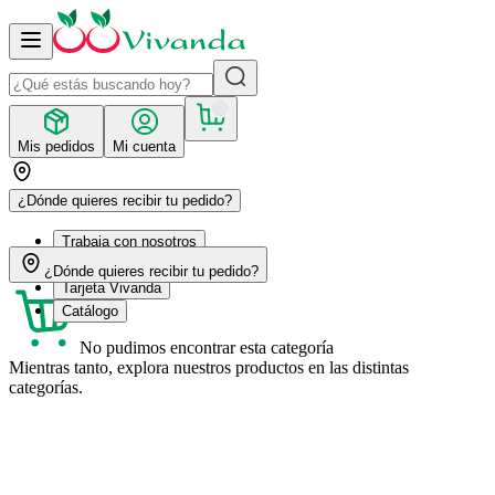
Mis pedidos
Mi cuenta
¿Dónde quieres recibir tu pedido?
Trabaja con nosotros
Recetas
¿Dónde quieres recibir tu pedido?
Tarjeta Vivanda
Catálogo
No pudimos encontrar esta categoría
Mientras tanto, explora nuestros productos en las distintas
categorías.