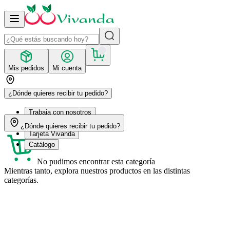
Mis pedidos
Mi cuenta
¿Dónde quieres recibir tu pedido?
Trabaja con nosotros
Recetas
¿Dónde quieres recibir tu pedido?
Tarjeta Vivanda
Catálogo
No pudimos encontrar esta categoría
Mientras tanto, explora nuestros productos en las distintas
categorías.