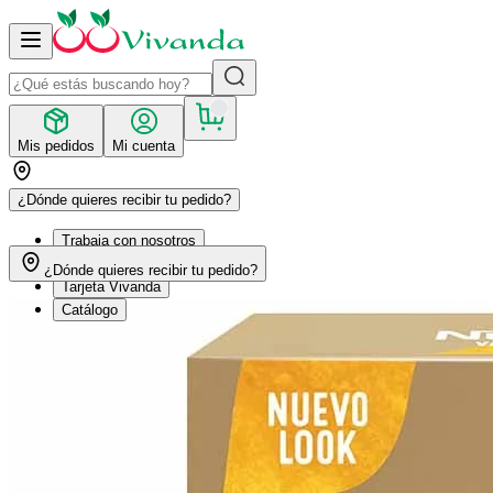
Mis pedidos
Mi cuenta
¿Dónde quieres recibir tu pedido?
Trabaja con nosotros
Recetas
¿Dónde quieres recibir tu pedido?
Tarjeta Vivanda
Catálogo