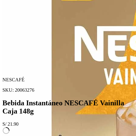
NESCAFÉ
SKU:
20063276
Bebida Instantáneo NESCAFÉ Vainilla
Caja 148g
S/
21.90