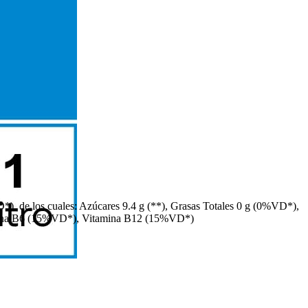
, de los cuales: Azúcares 9.4 g (**), Grasas Totales 0 g (0%VD*),
amina B6 (15%VD*), Vitamina B12 (15%VD*)