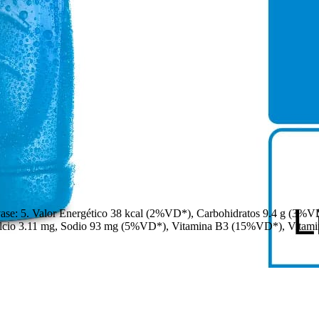
e: 5. Valor Energético 38 kcal (2%VD*), Carbohidratos 9.4 g (3%VD*)
 Calcio 3.11 mg, Sodio 93 mg (5%VD*), Vitamina B3 (15%VD*), Vit