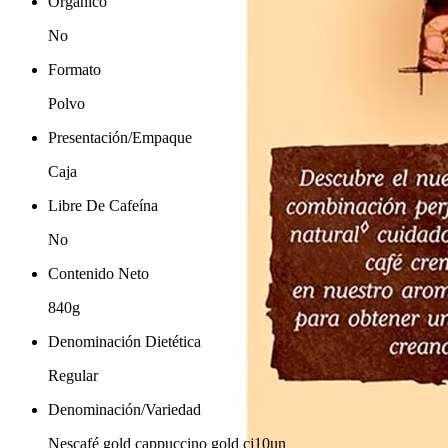
Orgánico
No
Formato
Polvo
Presentación/Empaque
Caja
Libre De Cafeína
No
Contenido Neto
840g
Denominación Dietética
Regular
Denominación/Variedad
Nescafé gold cappuccino gold cj10un