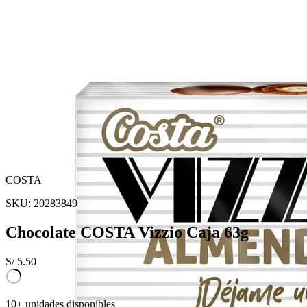
COSTA
SKU:
20283849
Chocolate COSTA Vizzio Caja 63g
S/
5.50
10+ unidades disponibles