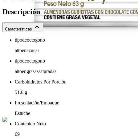
Descripción
Características
tipodeoctogono
altoenazucar
tipodeoctogono
altoengrasassaturadas
Carbohidratos Por Porción
51.6 g
Presentación/Empaque
Estuche
Contenido Neto
69