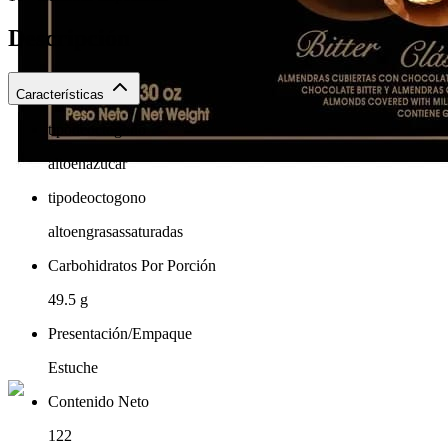
Descripción
Características
tipodeoctogono
altoenazucar
tipodeoctogono
altoengrasassaturadas
Carbohidratos Por Porción
49.5 g
Presentación/Empaque
Estuche
Contenido Neto
122