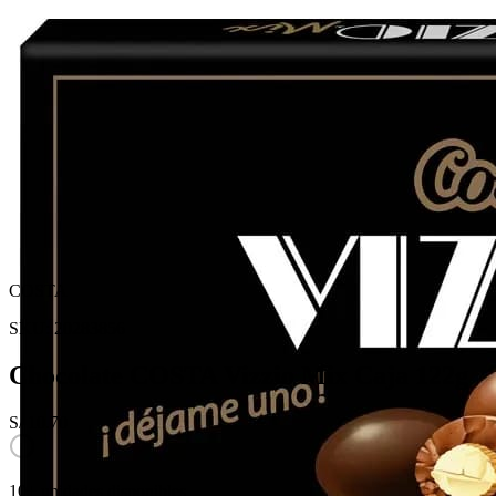
COSTA
SKU:
20283856
Chocolate COSTA Vizzio Mix Caja 122g
S/
10.70
10+ unidades disponibles