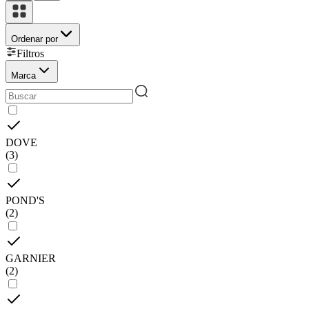
Ordenar por
Filtros
Marca
DOVE
(
3
)
POND'S
(
2
)
GARNIER
(
2
)