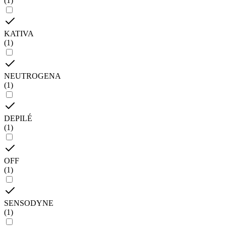
(
1
)
KATIVA
(
1
)
NEUTROGENA
(
1
)
DEPILÉ
(
1
)
OFF
(
1
)
SENSODYNE
(
1
)