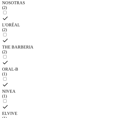
NOSOTRAS
(
2
)
L'ORÉAL
(
2
)
THE BARBERIA
(
2
)
ORAL-B
(
1
)
NIVEA
(
1
)
ELVIVE