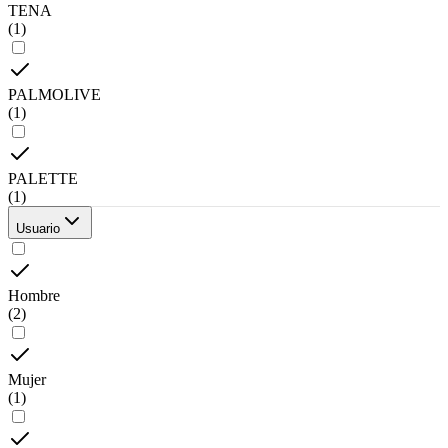
TENA
(
1
)
PALMOLIVE
(
1
)
PALETTE
(
1
)
Usuario
Hombre
(
2
)
Mujer
(
1
)