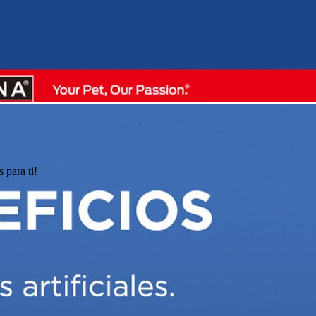
 para ti!