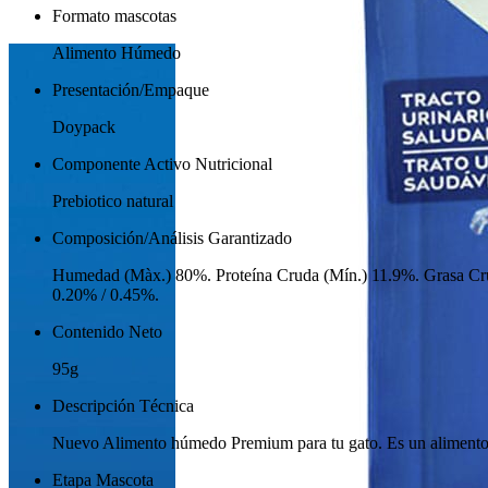
Formato mascotas
Alimento Húmedo
Presentación/Empaque
Doypack
Componente Activo Nutricional
Prebiotico natural
Composición/Análisis Garantizado
Humedad (Màx.) 80%. Proteína Cruda (Mín.) 11.9%. Grasa Cru
0.20% / 0.45%.
Contenido Neto
95g
Descripción Técnica
Nuevo Alimento húmedo Premium para tu gato. Es un alimento 
Etapa Mascota