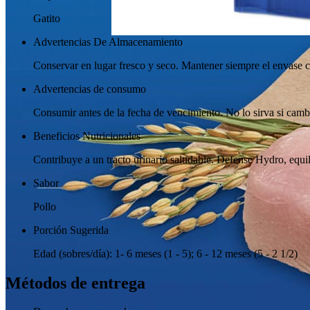
Gatito
Advertencias De Almacenamiento
Conservar en lugar fresco y seco. Mantener siempre el envase 
Advertencias de consumo
Consumir antes de la fecha de vencimiento. No lo sirva si cambi
Beneficios Nutricionales
Contribuye a un tracto urinario saludable. Defense Hydro, equil
Sabor
Pollo
Porción Sugerida
Edad (sobres/día): 1- 6 meses (1 - 5); 6 - 12 meses (5 - 2 1/2)
Métodos de entrega