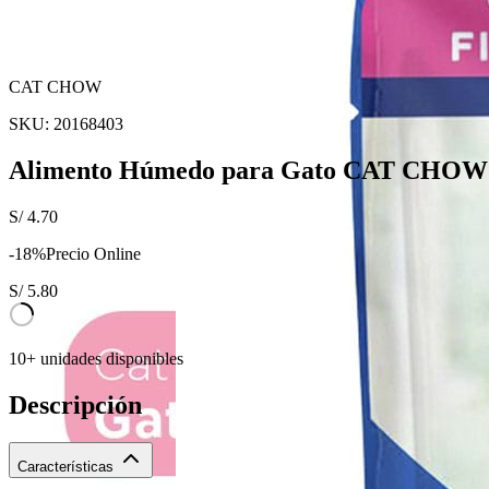
CAT CHOW
SKU:
20168403
Alimento Húmedo para Gato CAT CHOW Ga
S/
4.70
-
18
%
Precio Online
S/
5.80
10+ unidades disponibles
Descripción
Características