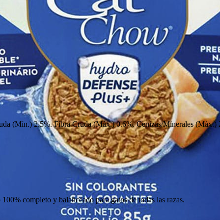
da (Mín.) 2.5%. Fibra Cruda (Máx.) 0.6%. Cenizas/Mínerales (Máx.) 
100% completo y balanceado para gatos de todas las razas.