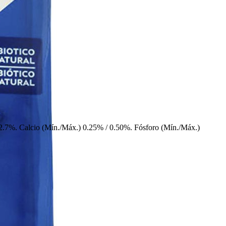
2.7%. Calcio (Mín./Máx.) 0.25% / 0.50%. Fósforo (Mín./Máx.)