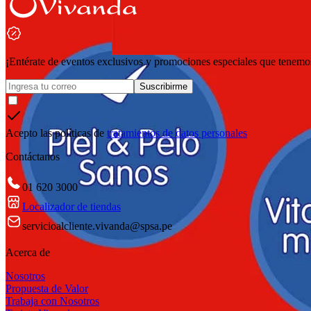
¡Entérate de eventos exclusivos y promociones especiales que tenemos
Suscribirme
Acepto las políticas de
tratamientos de datos personales
Contáctanos
01 620 3000
Localizador de tiendas
servicioalcliente.vivanda@spsa.pe
Acerca de
Nosotros
Propuesta de Valor
Trabaja con Nosotros