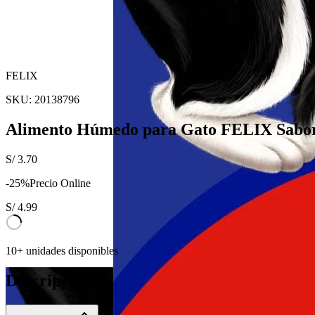
FELIX
SKU:
20138796
Alimento Húmedo para Gato FELIX Sabor
S/
3.70
-
25
%
Precio Online
S/
4.99
10+ unidades disponibles
Descripción