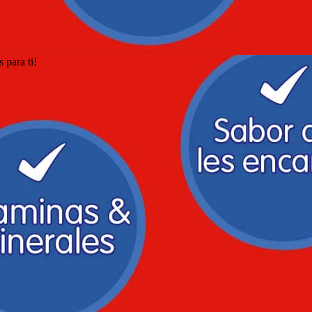
 para ti!