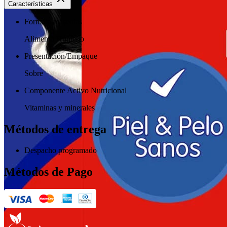
Características
Formato mascotas
Alimento Húmedo
Presentación/Empaque
Sobre
Componente Activo Nutricional
Vitaminas y minerales
Métodos de entrega
Despacho programado
Métodos de Pago