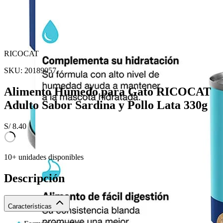
RICOCAT
SKU:
20189057
Alimento Húmedo para Gato RICOCAT
Adulto Sabor Sardina y Pollo Lata 330g
S/
8.40
10+ unidades disponibles
Descripción
Características