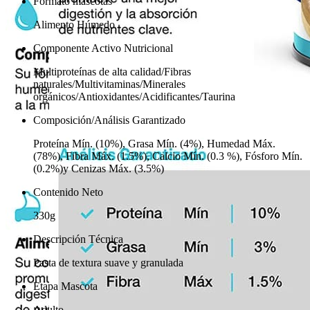
Formato mascotas
Alimento Húmedo
Componente Activo Nutricional
Multiproteínas de alta calidad/Fibras
naturales/Multivitaminas/Minerales
orgánicos/Antioxidantes/Acidificantes/Taurina
Composición/Análisis Garantizado
Proteína Mín. (10%), Grasa Mín. (4%), Humedad Máx.
(78%), Fibra Máx. (1.5%), Calcio Mín. (0.3 %), Fósforo Mín.
(0.2%)y Cenizas Máx. (3.5%)
Contenido Neto
330g
Descripción Técnica
Pasta de textura suave y granulada
Etapa Mascota
Adulto