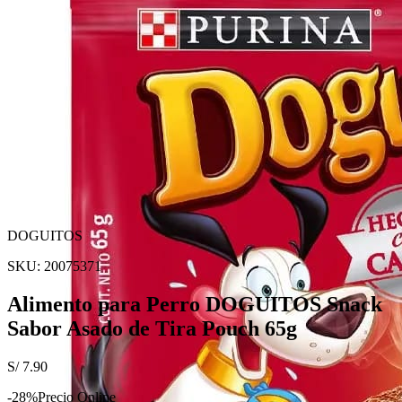
DOGUITOS
SKU:
20075371
Alimento para Perro DOGUITOS Snack
Sabor Asado de Tira Pouch 65g
S/
7.90
-
28
%
Precio Online