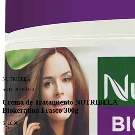
NUTRIBELA
SKU:
20189234
Crema de Tratamiento NUTRIBELA
Biokeratina Frasco 300g
S/
16.90