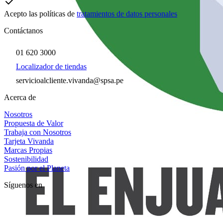
Acepto las políticas de
tratamientos de datos personales
Contáctanos
01 620 3000
Localizador de tiendas
servicioalcliente.vivanda@spsa.pe
Acerca de
Nosotros
Propuesta de Valor
Trabaja con Nosotros
Tarjeta Vivanda
Marcas Propias
Sostenibilidad
Pasión por el Planeta
Síguenos en