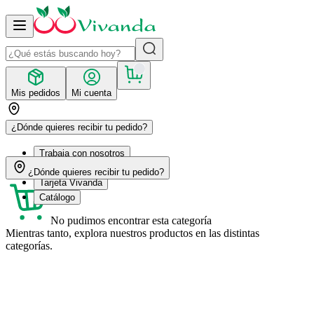
Mis pedidos
Mi cuenta
¿Dónde quieres recibir tu pedido?
Trabaja con nosotros
Recetas
¿Dónde quieres recibir tu pedido?
Tarjeta Vivanda
Catálogo
No pudimos encontrar esta categoría
Mientras tanto, explora nuestros productos en las distintas
categorías.