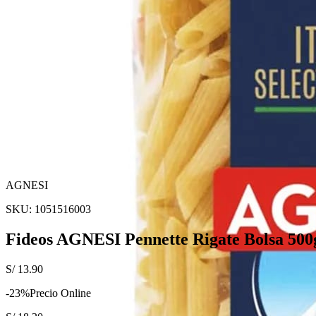
AGNESI
SKU:
1051516003
Fideos AGNESI Pennette Rigate Bolsa 500
S/
13.90
-
23
%
Precio Online