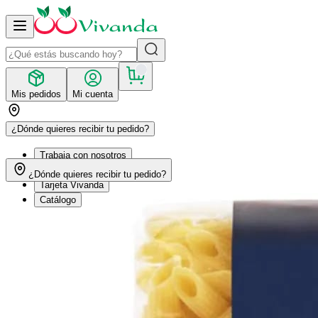
Mis pedidos
Mi cuenta
¿Dónde quieres recibir tu pedido?
Trabaja con nosotros
Recetas
¿Dónde quieres recibir tu pedido?
Tarjeta Vivanda
Catálogo