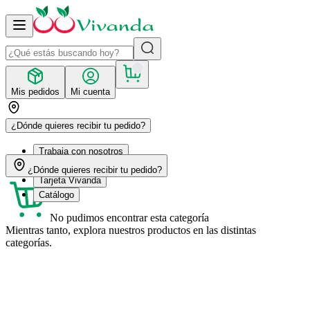
Mis pedidos
Mi cuenta
¿Dónde quieres recibir tu pedido?
Trabaja con nosotros
Recetas
¿Dónde quieres recibir tu pedido?
Tarjeta Vivanda
Catálogo
No pudimos encontrar esta categoría
Mientras tanto, explora nuestros productos en las distintas
categorías.