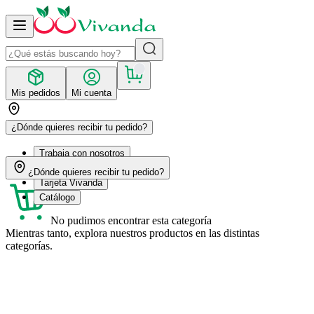
Mis pedidos
Mi cuenta
¿Dónde quieres recibir tu pedido?
Trabaja con nosotros
Recetas
¿Dónde quieres recibir tu pedido?
Tarjeta Vivanda
Catálogo
No pudimos encontrar esta categoría
Mientras tanto, explora nuestros productos en las distintas
categorías.