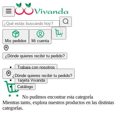
Mis pedidos
Mi cuenta
¿Dónde quieres recibir tu pedido?
Trabaja con nosotros
Recetas
¿Dónde quieres recibir tu pedido?
Tarjeta Vivanda
Catálogo
No pudimos encontrar esta categoría
Mientras tanto, explora nuestros productos en las distintas
categorías.