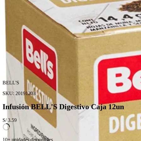
BELL'S
SKU:
20191203
Infusión BELL'S Digestivo Caja 12un
S/
3.59
10+ unidades disponibles