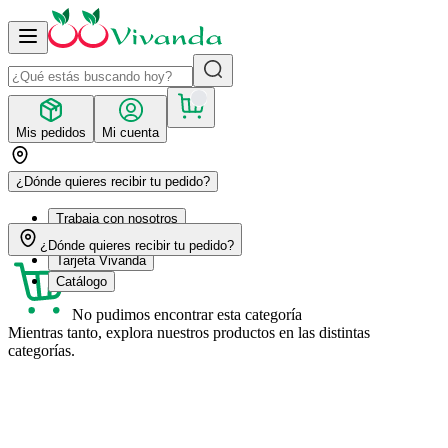
Mis pedidos
Mi cuenta
¿Dónde quieres recibir tu pedido?
Trabaja con nosotros
Recetas
¿Dónde quieres recibir tu pedido?
Tarjeta Vivanda
Catálogo
No pudimos encontrar esta categoría
Mientras tanto, explora nuestros productos en las distintas
categorías.