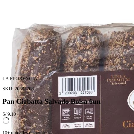
LA FLORENCIA
SKU:
20392708
Pan Ciabatta Salvado Bolsa 6un
S/
9.10
10+ unidades disponibles