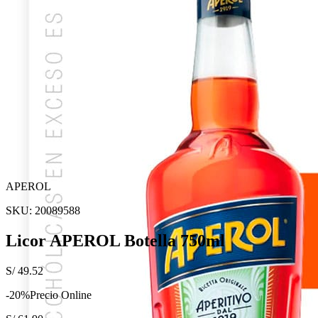
APEROL
SKU:
20089588
Licor APEROL Botella 750ml
S/
49.52
-
20
%
Precio Online