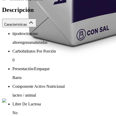
Descripción
Características
tipodeoctogono
altoengrasassaturadas
Carbohidratos Por Porción
0
Presentación/Empaque
Barra
Componente Activo Nutricional
lacteo / animal
Libre De Lactosa
No