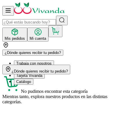
Mis pedidos
Mi cuenta
¿Dónde quieres recibir tu pedido?
Trabaja con nosotros
Recetas
¿Dónde quieres recibir tu pedido?
Tarjeta Vivanda
Catálogo
No pudimos encontrar esta categoría
Mientras tanto, explora nuestros productos en las distintas
categorías.