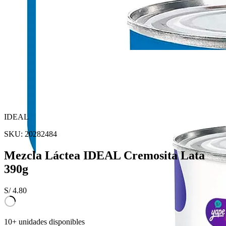
IDEAL
SKU:
20282484
Mezcla Láctea IDEAL Cremosita Lata
390g
S/
4.80
10+ unidades disponibles