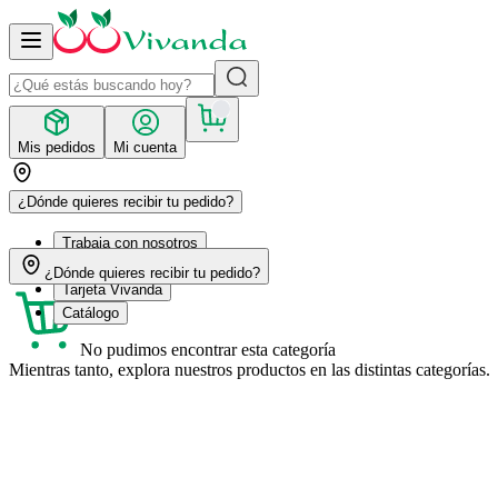
Mis pedidos
Mi cuenta
¿Dónde quieres recibir tu pedido?
Trabaja con nosotros
Recetas
¿Dónde quieres recibir tu pedido?
Tarjeta Vivanda
Catálogo
No pudimos encontrar esta categoría
Mientras tanto, explora nuestros productos en las distintas categorías.